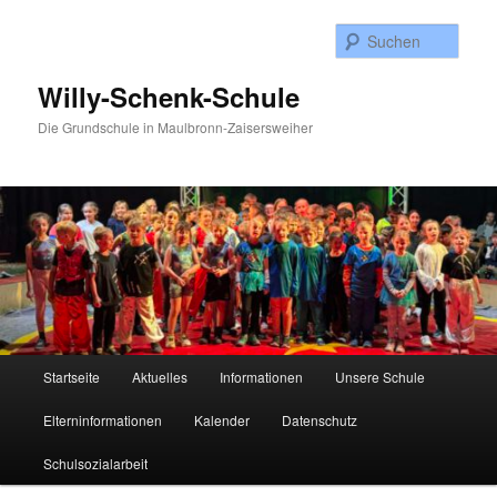
Zum
Zum
Inhalt
sekundären
Such
wechseln
Inhalt
wechseln
Willy-Schenk-Schule
Die Grundschule in Maulbronn-Zaisersweiher
Hauptmenü
Startseite
Aktuelles
Informationen
Unsere Schule
Elterninformationen
Kalender
Datenschutz
Schulsozialarbeit