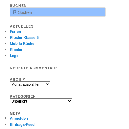
SUCHEN
S
u
c
AKTUELLES
h
Ferien
e
Kloster Klasse 3
n
Mobile Küche
Kloster
Lego
NEUESTE KOMMENTARE
ARCHIV
Archiv
KATEGORIEN
Kategorien
META
Anmelden
Eintrags-Feed