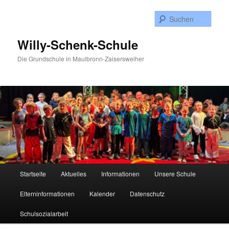
Zum
Inhalt
Such
wechseln
Willy-Schenk-Schule
Die Grundschule in Maulbronn-Zaisersweiher
Hauptmenü
Startseite
Aktuelles
Informationen
Unsere Schule
Elterninformationen
Kalender
Datenschutz
Schulsozialarbeit