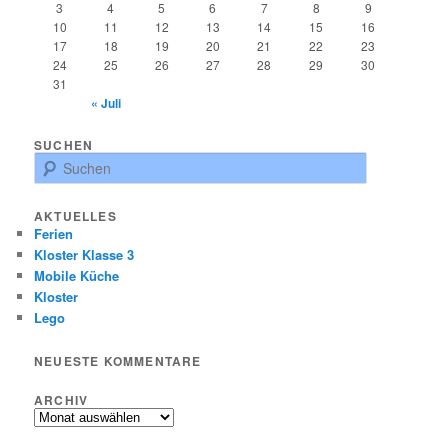
3
4
5
6
7
8
9
10
11
12
13
14
15
16
17
18
19
20
21
22
23
24
25
26
27
28
29
30
31
« Juli
SUCHEN
S
u
c
AKTUELLES
h
Ferien
e
Kloster Klasse 3
n
Mobile Küche
Kloster
Lego
NEUESTE KOMMENTARE
ARCHIV
Archiv