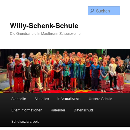
Zum
Inhalt
Such
wechseln
Willy-Schenk-Schule
Die Grundschule in Maulbronn-Zaisersweiher
Hauptmenü
Informationen
Startseite
Aktuelles
Unsere Schule
Elterninformationen
Kalender
Datenschutz
Schulsozialarbeit