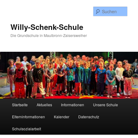
Zum
Inhalt
Such
wechseln
Willy-Schenk-Schule
Die Grundschule in Maulbronn-Zaisersweiher
Hauptmenü
Startseite
Aktuelles
Informationen
Unsere Schule
Elterninformationen
Kalender
Datenschutz
Schulsozialarbeit