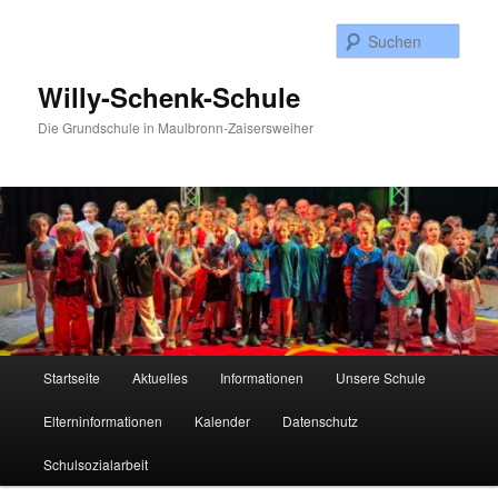
Zum
Inhalt
Such
wechseln
Willy-Schenk-Schule
Die Grundschule in Maulbronn-Zaisersweiher
Hauptmenü
Startseite
Aktuelles
Informationen
Unsere Schule
Elterninformationen
Kalender
Datenschutz
Schulsozialarbeit