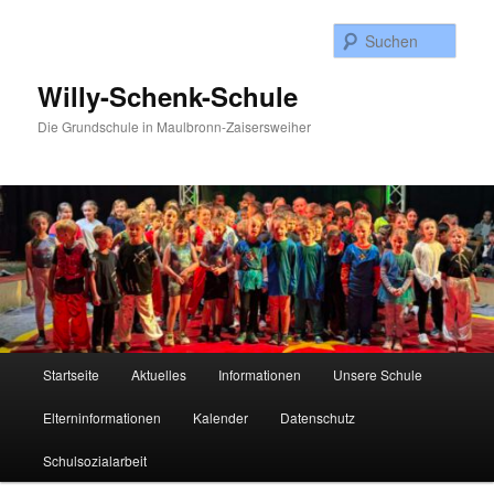
Zum
Inhalt
Such
wechseln
Willy-Schenk-Schule
Die Grundschule in Maulbronn-Zaisersweiher
Hauptmenü
Startseite
Aktuelles
Informationen
Unsere Schule
Elterninformationen
Kalender
Datenschutz
Schulsozialarbeit