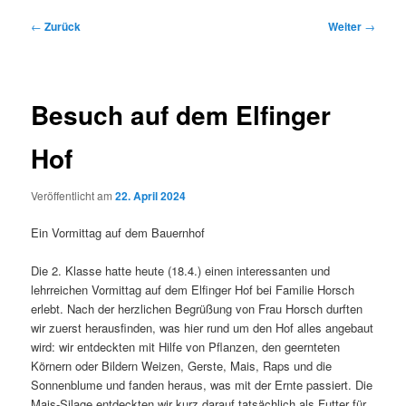
Beitragsnavigation
←
Zurück
Weiter
→
Besuch auf dem Elfinger
Hof
Veröffentlicht am
22. April 2024
Ein Vormittag auf dem Bauernhof
Die 2. Klasse hatte heute (18.4.) einen interessanten und
lehrreichen Vormittag auf dem Elfinger Hof bei Familie Horsch
erlebt. Nach der herzlichen Begrüßung von Frau Horsch durften
wir zuerst herausfinden, was hier rund um den Hof alles angebaut
wird: wir entdeckten mit Hilfe von Pflanzen, den geernteten
Körnern oder Bildern Weizen, Gerste, Mais, Raps und die
Sonnenblume und fanden heraus, was mit der Ernte passiert. Die
Mais-Silage entdeckten wir kurz darauf tatsächlich als Futter für