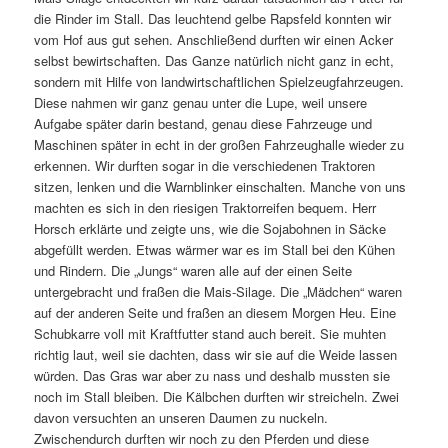
die Rinder im Stall. Das leuchtend gelbe Rapsfeld konnten wir
vom Hof aus gut sehen. Anschließend durften wir einen Acker
selbst bewirtschaften. Das Ganze natürlich nicht ganz in echt,
sondern mit Hilfe von landwirtschaftlichen Spielzeugfahrzeugen.
Diese nahmen wir ganz genau unter die Lupe, weil unsere
Aufgabe später darin bestand, genau diese Fahrzeuge und
Maschinen später in echt in der großen Fahrzeughalle wieder zu
erkennen. Wir durften sogar in die verschiedenen Traktoren
sitzen, lenken und die Warnblinker einschalten. Manche von uns
machten es sich in den riesigen Traktorreifen bequem. Herr
Horsch erklärte und zeigte uns, wie die Sojabohnen in Säcke
abgefüllt werden. Etwas wärmer war es im Stall bei den Kühen
und Rindern. Die „Jungs“ waren alle auf der einen Seite
untergebracht und fraßen die Mais-Silage. Die „Mädchen“ waren
auf der anderen Seite und fraßen an diesem Morgen Heu. Eine
Schubkarre voll mit Kraftfutter stand auch bereit. Sie muhten
richtig laut, weil sie dachten, dass wir sie auf die Weide lassen
würden. Das Gras war aber zu nass und deshalb mussten sie
noch im Stall bleiben. Die Kälbchen durften wir streicheln. Zwei
davon versuchten an unseren Daumen zu nuckeln.
Zwischendurch durften wir noch zu den Pferden und diese