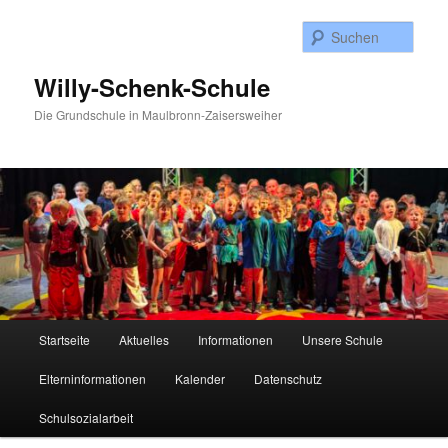
Zum
Inhalt
Such
wechseln
Willy-Schenk-Schule
Die Grundschule in Maulbronn-Zaisersweiher
Hauptmenü
Startseite
Aktuelles
Informationen
Unsere Schule
Elterninformationen
Kalender
Datenschutz
Schulsozialarbeit