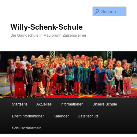
Zum
Inhalt
Such
wechseln
Willy-Schenk-Schule
Die Grundschule in Maulbronn-Zaisersweiher
Hauptmenü
Startseite
Aktuelles
Informationen
Unsere Schule
Elterninformationen
Kalender
Datenschutz
Schulsozialarbeit