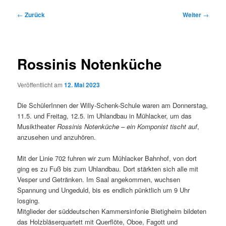
Beitragsnavigation
←
Zurück
Weiter
→
Rossinis Notenküche
Veröffentlicht am
12. Mai 2023
Die SchülerInnen der Willy-Schenk-Schule waren am Donnerstag,
11.5. und Freitag, 12.5. im Uhlandbau in Mühlacker, um das
Musiktheater
Rossinis Notenküche – ein Komponist tischt auf
,
anzusehen und anzuhören.
Mit der Linie 702 fuhren wir zum Mühlacker Bahnhof, von dort
ging es zu Fuß bis zum Uhlandbau. Dort stärkten sich alle mit
Vesper und Getränken. Im Saal angekommen, wuchsen
Spannung und Ungeduld, bis es endlich pünktlich um 9 Uhr
losging.
Mitglieder der süddeutschen Kammersinfonie Bietigheim bildeten
das Holzbläserquartett mit Querflöte, Oboe, Fagott und