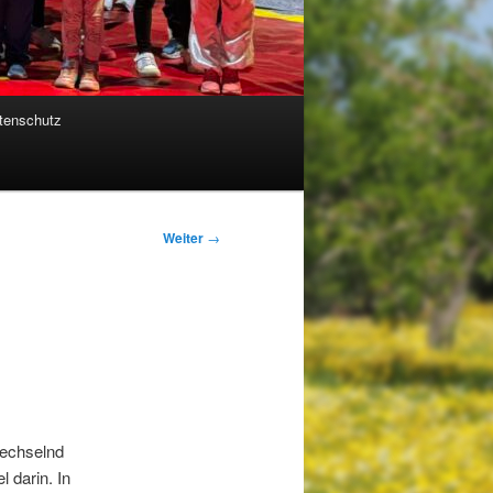
tenschutz
Weiter
→
wechselnd
 darin. In