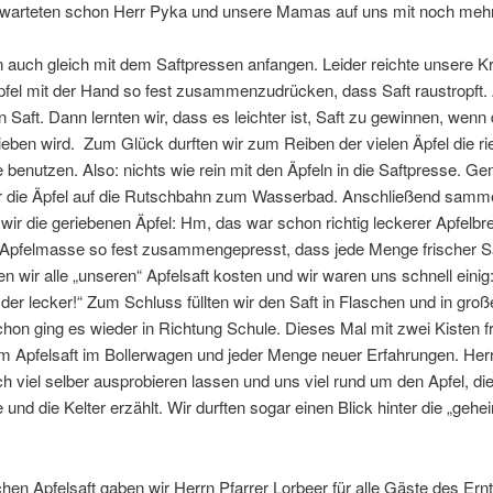
r warteten schon Herr Pyka und unsere Mamas auf uns mit noch mehr
n auch gleich mit dem Saftpressen anfangen. Leider reichte unsere Kra
pfel mit der Hand so fest zusammenzudrücken, dass Saft raustropft. 
n Saft. Dann lernten wir, dass es leichter ist, Saft zu gewinnen, wenn 
ieben wird. Zum Glück durften wir zum Reiben der vielen Äpfel die ri
 benutzen. Also: nichts wie rein mit den Äpfeln in die Saftpresse. 
ir die Äpfel auf die Rutschbahn zum Wasserbad. Anschließend samm
 wir die geriebenen Äpfel: Hm, das war schon richtig leckerer Apfelbr
 Apfelmasse so fest zusammengepresst, dass jede Menge frischer Saf
ten wir alle „unseren“ Apfelsaft kosten und wir waren uns schnell einig
er lecker!“ Zum Schluss füllten wir den Saft in Flaschen und in groß
hon ging es wieder in Richtung Schule. Dieses Mal mit zwei Kisten f
m Apfelsaft im Bollerwagen und jeder Menge neuer Erfahrungen. Her
h viel selber ausprobieren lassen und uns viel rund um den Apfel, di
 und die Kelter erzählt. Wir durften sogar einen Blick hinter die „gehe
chen Apfelsaft gaben wir Herrn Pfarrer Lorbeer für alle Gäste des Ern