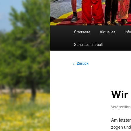
Hauptmenü
Startseite
Aktuelles
Inf
Schulsozialarbeit
Beitragsnavigation
←
Zurück
Wir
Veröffentlic
Am letzte
zogen und 