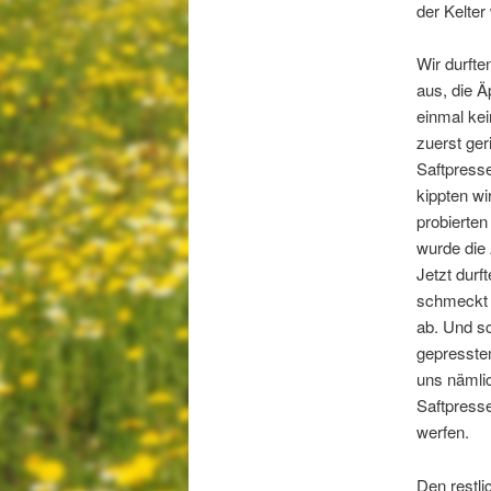
der Kelte
Wir durfte
aus, die Ä
einmal kei
zuerst ger
Saftpresse
kippten w
probierten
wurde die
Jetzt durf
schmeckt d
ab. Und sc
gepresste
uns nämlic
Saftpresse
werfen.
Den restli