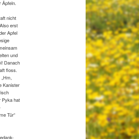
 Äpfeln.
ft nicht
Also erst
der Apfel
esige
Gemeinsam
elten und
ei! Danach
t floss.
: „Hm,
e Kanister
risch
r Pyka hat
e
ime Tür“
tedank-