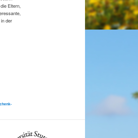
ie Eltern,
teressante,
 in der
Schenk-