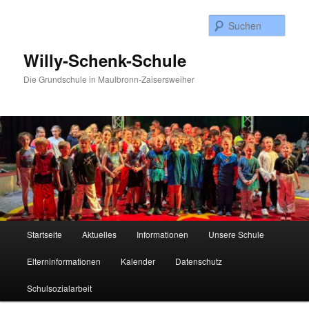
Zum
Zum
Inhalt
sekundären
Such
wechseln
Inhalt
wechseln
Willy-Schenk-Schule
Die Grundschule in Maulbronn-Zaisersweiher
Hauptmenü
Startseite
Aktuelles
Informationen
Unsere Schule
Elterninformationen
Kalender
Datenschutz
Schulsozialarbeit