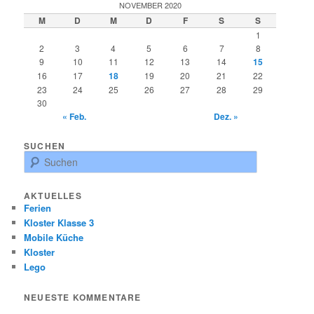
NOVEMBER 2020
M
D
M
D
F
S
S
1
2
3
4
5
6
7
8
9
10
11
12
13
14
15
16
17
18
19
20
21
22
23
24
25
26
27
28
29
30
« Feb.
Dez. »
SUCHEN
S
u
c
AKTUELLES
h
Ferien
e
Kloster Klasse 3
n
Mobile Küche
Kloster
Lego
NEUESTE KOMMENTARE