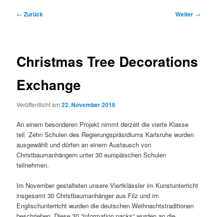
Beitragsnavigation
←
Zurück
Weiter
→
Christmas Tree Decorations
Exchange
Veröffentlicht am
22. November 2018
An einem besonderen Projekt nimmt derzeit die vierte Klasse
teil. Zehn Schulen des Regierungspräsidiums Karlsruhe wurden
ausgewählt und dürfen an einem Austausch von
Christbaumanhängern unter 30 europäischen Schulen
teilnehmen.
Im November gestalteten unsere Viertklässler im Kunstunterricht
insgesamt 30 Christbaumanhänger aus Filz und im
Englischunterricht wurden die deutschen Weihnachtstraditionen
beschrieben. Diese 30 “information packs“ wurden an die