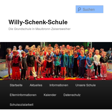
Zum
Inhalt
Such
wechseln
Willy-Schenk-Schule
Die Grundschule in Maulbronn-Zaisersweiher
Hauptmenü
Startseite
Aktuelles
Informationen
Unsere Schule
Elterninformationen
Kalender
Datenschutz
Schulsozialarbeit