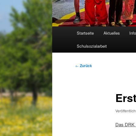
Hauptmenü
Startseite
Aktuelles
Inf
Schulsozialarbeit
Beitragsnavigation
←
Zurück
Erst
Veröffentlic
Das DRK a