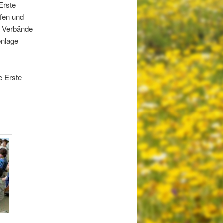
Erste
ufen und
e Verbände
enlage
e Erste