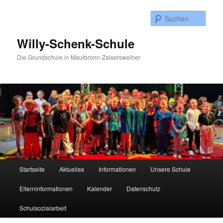
Zum
Inhalt
Such
wechseln
Willy-Schenk-Schule
Die Grundschule in Maulbronn-Zaisersweiher
Hauptmenü
Startseite
Aktuelles
Informationen
Unsere Schule
Elterninformationen
Kalender
Datenschutz
Schulsozialarbeit