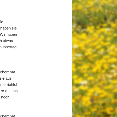
le
 haben sie
 Wir haben
ch etwas
hnuppertag
chert hat
zle aus
terrichtet
er mit uns
r noch
chert hat