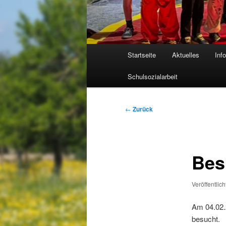
Hauptmenü
Startseite
Aktuelles
Inf
Schulsozialarbeit
Beitragsnavigation
←
Zurück
Bes
Veröffentlic
Am 04.02.
besucht.