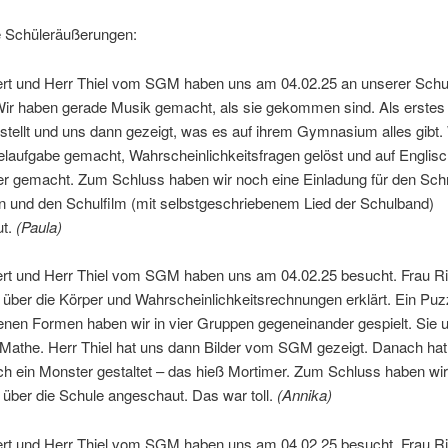
ge Schüleräußerungen:
ert und Herr Thiel vom SGM haben uns am 04.02.25 an unserer Schu
Wir haben gerade Musik gemacht, als sie gekommen sind. Als erstes
stellt und uns dann gezeigt, was es auf ihrem Gymnasium alles gibt.
elaufgabe gemacht, Wahrscheinlichkeitsfragen gelöst und auf Englis
er gemacht. Zum Schluss haben wir noch eine Einladung für den Sc
und den Schulfilm (mit selbstgeschriebenem Lied der Schulband)
ut.
(Paula)
ert und Herr Thiel vom SGM haben uns am 04.02.25 besucht. Frau Ri
über die Körper und Wahrscheinlichkeitsrechnungen erklärt. Ein Puz
nen Formen haben wir in vier Gruppen gegeneinander gespielt. Sie un
Mathe. Herr Thiel hat uns dann Bilder vom SGM gezeigt. Danach hat 
ch ein Monster gestaltet – das hieß Mortimer. Zum Schluss haben wi
 über die Schule angeschaut. Das war toll.
(Annika)
ert und Herr Thiel vom SGM haben uns am 04.02.25 besucht. Frau Ri