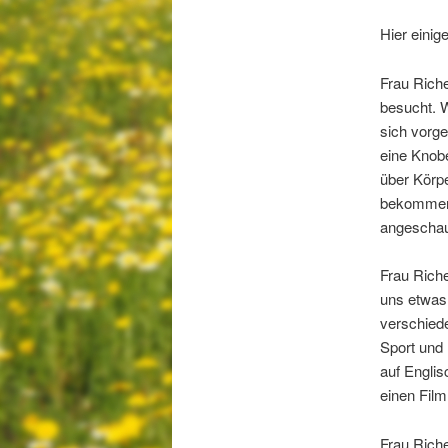
Hier eini
Frau Rich
besucht. 
sich vorge
eine Knob
über Körp
bekommen 
angescha
Frau Rich
uns etwas 
verschiede
Sport und 
auf Englis
einen Film
Frau Rich