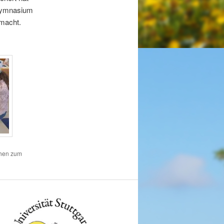
 Gymnasium
emacht.
chen zum