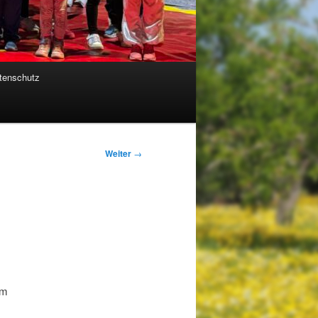
tenschutz
Weiter
→
um