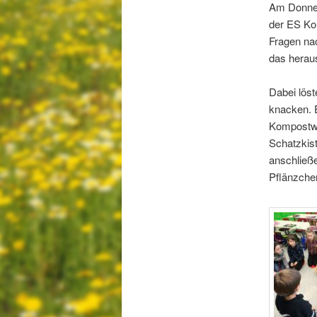
Am Donner
der ES Ko
Fragen nac
das herau
Dabei löst
knacken. E
Kompostwu
Schatzkist
anschließe
Pflänzche