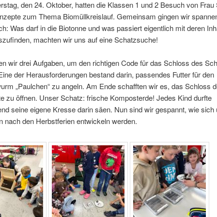
stag, den 24. Oktober, hatten die Klassen 1 und 2 Besuch von Frau 
nzepte zum Thema Biomüllkreislauf. Gemeinsam gingen wir spanne
h: Was darf in die Biotonne und was passiert eigentlich mit deren In
szufinden, machten wir uns auf eine Schatzsuche!
en wir drei Aufgaben, um den richtigen Code für das Schloss des Sc
ine der Herausforderungen bestand darin, passendes Futter für den
rm „Paulchen“ zu angeln. Am Ende schafften wir es, das Schloss d
e zu öffnen. Unser Schatz: frische Komposterde! Jedes Kind durfte
nd seine eigene Kresse darin säen. Nun sind wir gespannt, wie sich
n nach den Herbstferien entwickeln werden.