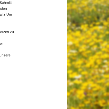
Schmitt
nden
halt? Um
hatzes zu
er
 unsere