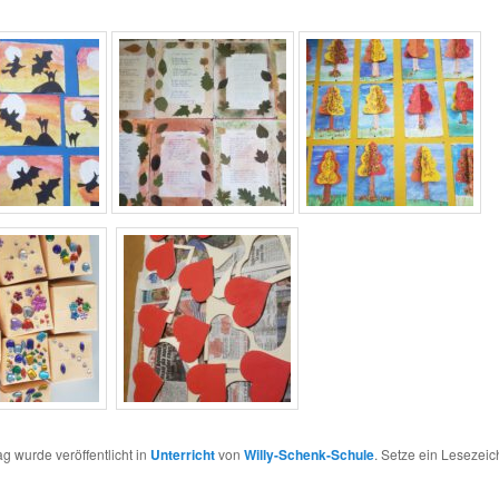
ag wurde veröffentlicht in
Unterricht
von
Willy-Schenk-Schule
. Setze ein Lesezei