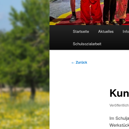
Hauptmenü
Startseite
Aktuelles
Inf
Schulsozialarbeit
Beitragsnavigation
←
Zurück
Kun
Veröffentlic
Im Schulja
Werkstück