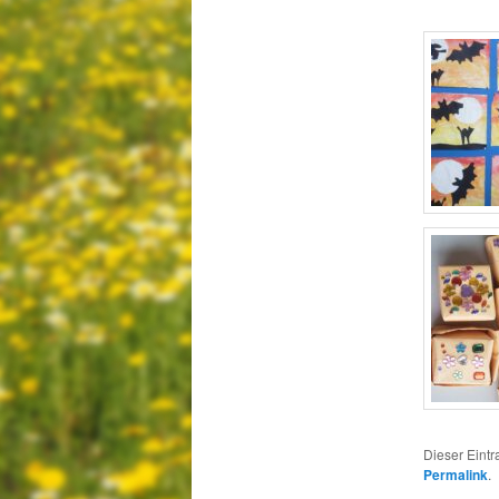
Dieser Eintr
Permalink
.