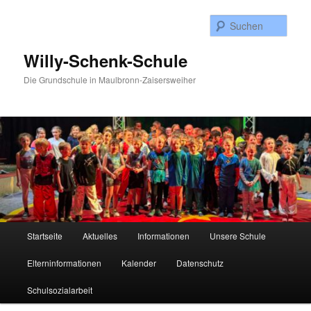
Zum
Inhalt
Such
wechseln
Willy-Schenk-Schule
Die Grundschule in Maulbronn-Zaisersweiher
Hauptmenü
Startseite
Aktuelles
Informationen
Unsere Schule
Elterninformationen
Kalender
Datenschutz
Schulsozialarbeit