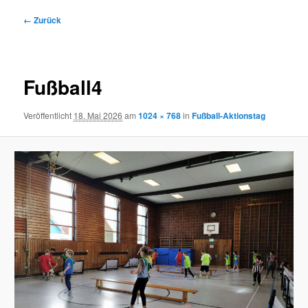
Bilder-
← Zurück
Navigation
Fußball4
Veröffentlicht
18. Mai 2026
am
1024 × 768
in
Fußball-Aktionstag