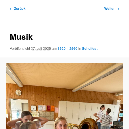
Bilder-
← Zurück
Weiter →
Navigation
Musik
Veröffentlicht
27. Juli 2025
am
1920 × 2560
in
Schulfest