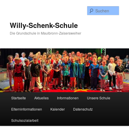
Zum
Inhalt
Such
wechseln
Willy-Schenk-Schule
Die Grundschule in Maulbronn-Zaisersweiher
Hauptmenü
Startseite
Aktuelles
Informationen
Unsere Schule
Elterninformationen
Kalender
Datenschutz
Schulsozialarbeit